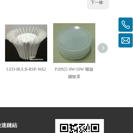
下一條:
LED-BULB-RSP-WA2
P20925 8W/10W 螺旋
S21011 防塵片(
擴散罩
快速鏈結