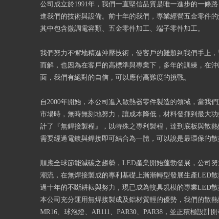
公司成立於1991年，我們一直堅信品質是唯一進步的一條
進我們的技術與設備。前十年的我們，專業經營五金零件的
其中包含微調電容類、五金零件加工、端子零件加工。
我們努力不懈地精進沖壓技術，使客戶的難題到我們手上，
而解，也因為在客戶的高標準與專業下，多年的訓練，在沖
面，我們有絕對的自信，可以應付高難度的挑戰。
自2000年開始，本公司進入散熱器零件製造的領域，當我
市場時，無時無刻地努力，讓成本降低，材料發揮到最大功
計了『無銲接製程』，以特殊之專利製程，達到底板與散熱
需要經過電鍍與銲接即可結合為一體，可以說是最環保的散
順應全球節能減碳之趨勢，LED產業開始蓬勃發展，公司
潮流，在無焊接製成的專利基礎上漸漸轉型發展生產LED
過十年的不斷耕耘與努力，現已成為較具規模的專業LED
本公司充分運用無焊接製成及鋁材質輕的優勢，我們的散熱
MR16、球泡燈、AR111、PAR30、PAR38，並正積極設