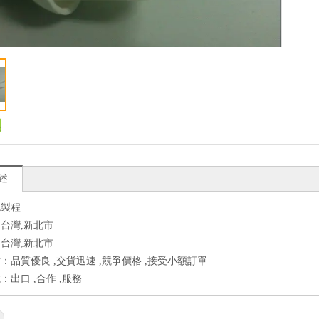
述
色製程
台灣,新北市
台灣,新北市
：品質優良 ,交貨迅速 ,競爭價格 ,接受小額訂單
：出口 ,合作 ,服務