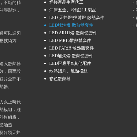
焊接產品生產代工
路，不斷的精
沖床五金、冷锻加工製品
沖壓製造，
LED 天井燈/投射燈 散熱套件
LED球泡燈 散熱體套件
LED AR111燈 散熱體套件
皆可以迎刃
LED MR16散熱體套件
壓技術方
LED PAR燈 散熱體套件
LED蠟燭燈 散熱體套件
LED燈應用&其他配件
們進入散熱器
散熱鰭片、散熱模組
效，因而設
彩色散熱器
鰭片全部不
熱器。
努力跟上時代
散熱模組，經
散熱模組廠，
體涵蓋
計開發各類天井