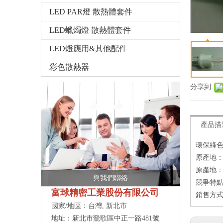
LED PAR燈 散熱體套件
LED蠟燭燈 散熱體套件
LED燈應用&其他配件
彩色散熱器
分享到:
產品描
環保綠
原產地：
原產地：
與我們聯絡
競爭特點
富球精密工業股份有限公司
銷售方式
國家/地區：台灣, 新北市
地址：新北市鶯歌區中正一路481號