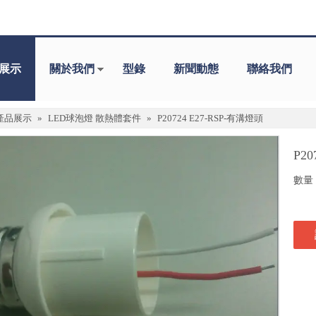
展示
關於我們
型錄
新聞動態
聯絡我們
產品展示
»
LED球泡燈 散熱體套件
»
P20724 E27-RSP-有溝燈頭
P2
數量