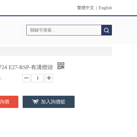
繁體中文
|
English
搜索
0724 E27-RSP-有溝燈頭
：
詢價
加入詢價籃